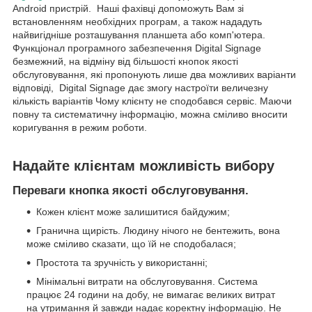
Android пристрій. Наші фахівці допоможуть Вам зі
встановленням необхідних програм, а також нададуть
найвигідніше розташування планшета або комп'ютера.
Функціонал програмного забезпечення Digital Signage
безмежний, на відміну від більшості кнопок якості
обслуговування, які пропонують лише два можливих варіанти
відповіді, Digital Signage дає змогу настроїти величезну
кількість варіантів Чому клієнту не сподобався сервіс. Маючи
повну та систематичну інформацію, можна сміливо вносити
коригування в режим роботи.
Надайте клієнтам можливість вибору
Переваги кнопка якості обслуговування.
Кожен клієнт може залишитися байдужим;
Гранична щирість. Людину нічого не бентежить, вона
може сміливо сказати, що їй не сподобалася;
Простота та зручність у використанні;
Мінімальні витрати на обслуговування. Система
працює 24 години на добу, не вимагає великих витрат
на утримання й завжди надає коректну інформацію. Не