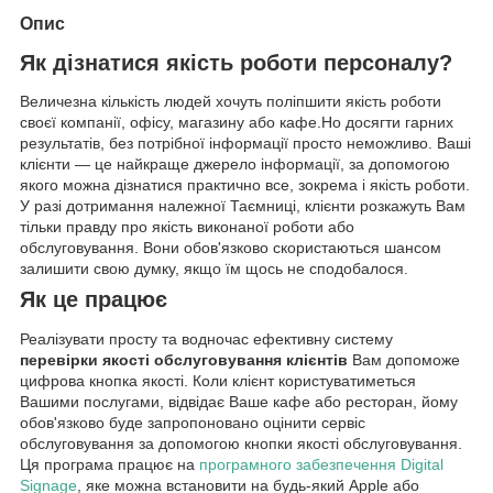
Опис
Як дізнатися якість роботи персоналу?
Величезна кількість людей хочуть поліпшити якість роботи
своєї компанії, офісу, магазину або кафе.Но досягти гарних
результатів, без потрібної інформації просто неможливо. Ваші
клієнти — це найкраще джерело інформації, за допомогою
якого можна дізнатися практично все, зокрема і якість роботи.
У разі дотримання належної Таємниці, клієнти розкажуть Вам
тільки правду про якість виконаної роботи або
обслуговування. Вони обов'язково скористаються шансом
залишити свою думку, якщо їм щось не сподобалося.
Як це працює
Реалізувати просту та водночас ефективну систему
перевірки якості обслуговування клієнтів
Вам допоможе
цифрова кнопка якості. Коли клієнт користуватиметься
Вашими послугами, відвідає Ваше кафе або ресторан, йому
обов'язково буде запропоновано оцінити сервіс
обслуговування за допомогою кнопки якості обслуговування.
Ця програма працює на
програмного забезпечення Digital
Signage
, яке можна встановити на будь-який Apple або