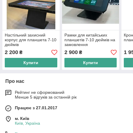
Настільний захисний
Рамки для китайських
Крон
корпус для планшета 7-10
планшетів 7-10 дюймів на
пла
дюймів
замовлення
2 200
2 900
1 9
₴
₴
Купити
Купити
Про нас
Рейтинг не сформований
Менше 5 відгуків за останній рік
Працює з 27.01.2017
м. Київ
Київ, Україна