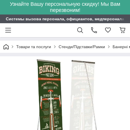
Узнайте Вашу персональную скидку! Мы Вам
перезвоним!
Системы вызова персонала, официантов, медперсонала ITB
Товари та послуги
Стенди/Підставки/Рамки
Банерні 