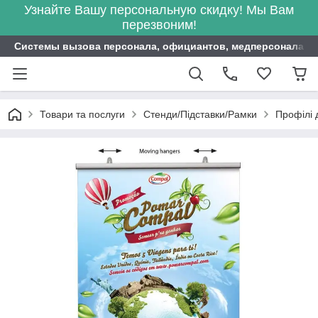
Узнайте Вашу персональную скидку! Мы Вам
перезвоним!
Системы вызова персонала, официантов, медперсонала ITB
Товари та послуги
Стенди/Підставки/Рамки
Профілі 