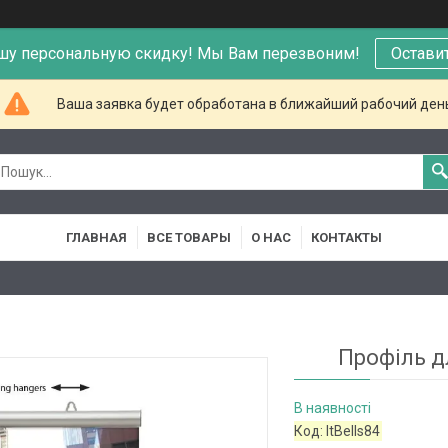
шу персональную скидку! Мы Вам перезвоним!
Остави
Ваша заявка будет обработана в ближайший рабочий ден
ГЛАВНАЯ
ВСЕ ТОВАРЫ
О НАС
КОНТАКТЫ
Профіль д
В наявності
Код:
ItBells84