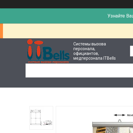
Узнайте Ва
Системы вызова
персонала,
официантов,
медперсонала ITBells