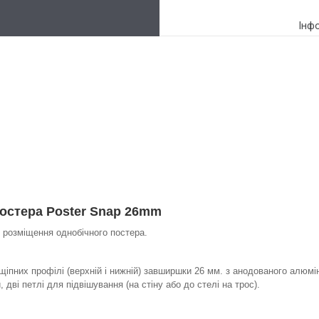
Інф
остера Poster Snap 26mm
 розміщення однобічного постера.
щіпних профілі (верхній і нижній) завширшки 26 мм. з анодованого алюмі
, дві петлі для підвішування (на стіну або до стелі на трос).