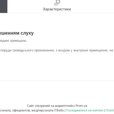
Характеристики
ушенням слуху
редині приміщень.
споруди громадського призначення, з входом у внутрішні приміщення, на 
Сайт створений на маркетплейсі
Prom.ua
Системы вызова персонала, официантов, медперсонала ITBells |
Поскаржитися на контент
|
Політ