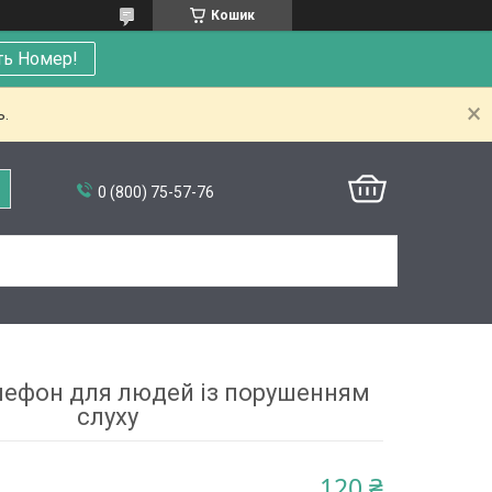
Кошик
ть Номер!
ь.
0 (800) 75-57-76
лефон для людей із порушенням
слуху
120 ₴