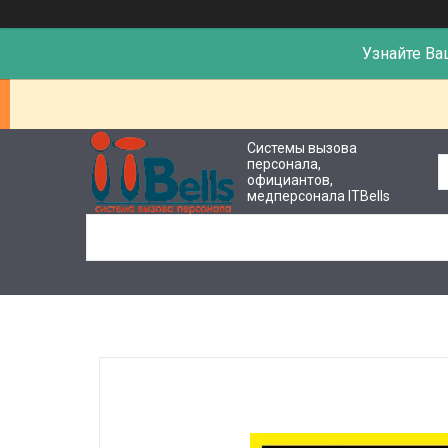
Узнайте Ва
Системы вызова
персонала,
официантов,
медперсонала ITBells