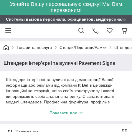
Узнайте Вашу персональную скидку! Мы Вам
перезвоним!
Системы вызова персонала, официантов, медперсонала ITB
Товари та послуги
Стенди/Підставки/Рамки
Штендери
Штендери інтер'єрні та вуличні Pavement Signs
Штендери інтер'єрні та вуличні для демонстрації Вашої
інформації або реклами від компанії
It Bells
це завжди
інноваційні конструкції, які за своїм конструктиву і якості
випереджають своїх аналогів на ринку. Є запатентовані
моделі штендеров. Професійна фурнітура, профіль з
анодованого алюмінію, вітростійкість і водонепроникність -
Показати все
ось те, що ми можемо Вам запропонувати в категорії товарів
Pavement Signs. Турецьке виробництво.
Сортування