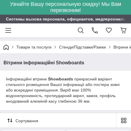
Узнайте Вашу персональную скидку! Мы Вам
перезвоним!
Системы вызова персонала, официантов, медперсонала ITB
Товари та послуги
Стенди/Підставки/Рамки
Вітрини 
Вітрини інформаційні Showboards
Інформаційні вітрини
Showboards
прекрасний варіант
стильного розміщення Вашої інформації або постера зовні
або всередині приміщення. Виріб має 100%
водонепроникність, протиударний акрил, замок, профіль
анодований алюміній касу глибиною 36 мм.
Сортування